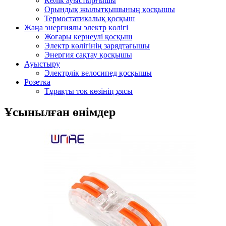
Көлік ауыстырғышы
Орындық жылытқышының қосқышы
Термостатикалық қосқыш
Жаңа энергиялы электр көлігі
Жоғары кернеулі қосқыш
Электр көлігінің зарядтағышы
Энергия сақтау қосқышы
Ауыстыру
Электрлік велосипед қосқышы
Розетка
Тұрақты ток көзінің ұясы
Ұсынылған өнімдер