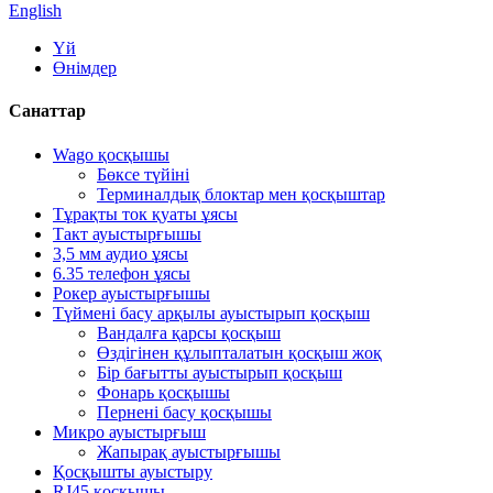
English
Үй
Өнімдер
Санаттар
Wago қосқышы
Бөксе түйіні
Терминалдық блоктар мен қосқыштар
Тұрақты ток қуаты ұясы
Такт ауыстырғышы
3,5 мм аудио ұясы
6.35 телефон ұясы
Рокер ауыстырғышы
Түймені басу арқылы ауыстырып қосқыш
Вандалға қарсы қосқыш
Өздігінен құлыпталатын қосқыш жоқ
Бір бағытты ауыстырып қосқыш
Фонарь қосқышы
Пернені басу қосқышы
Микро ауыстырғыш
Жапырақ ауыстырғышы
Қосқышты ауыстыру
RJ45 қосқышы