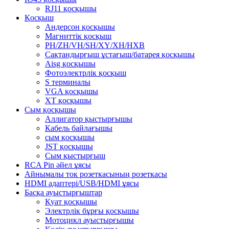
RJ11 қосқышы
Қосқыш
Андерсон қосқышы
Магниттік қосқыш
PH/ZH/VH/SH/XY/XH/HXB
Сақтандырғыш ұстағыш/батарея қосқышы
Aisg қосқышы
Фотоэлектрлік қосқыш
S терминалы
VGA қосқышы
XT қосқышы
Сым қосқышы
Аллигатор қыстырғышы
Кабель байлағышы
сым қосқышы
JST қосқышы
Сым қыстырғыш
RCA Pin әйел ұясы
Айнымалы ток розеткасының розеткасы
HDMI адаптері/USB/HDMI ұясы
Басқа ауыстырғыштар
Қуат қосқышы
Электрлік бұрғы қосқышы
Мотоцикл ауыстырғышы