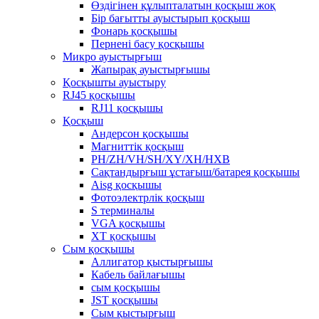
Өздігінен құлыпталатын қосқыш жоқ
Бір бағытты ауыстырып қосқыш
Фонарь қосқышы
Пернені басу қосқышы
Микро ауыстырғыш
Жапырақ ауыстырғышы
Қосқышты ауыстыру
RJ45 қосқышы
RJ11 қосқышы
Қосқыш
Андерсон қосқышы
Магниттік қосқыш
PH/ZH/VH/SH/XY/XH/HXB
Сақтандырғыш ұстағыш/батарея қосқышы
Aisg қосқышы
Фотоэлектрлік қосқыш
S терминалы
VGA қосқышы
XT қосқышы
Сым қосқышы
Аллигатор қыстырғышы
Кабель байлағышы
сым қосқышы
JST қосқышы
Сым қыстырғыш