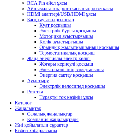
RCA Pin әйел ұясы
Айнымалы ток розеткасының розеткасы
HDMI адаптері/USB/HDMI ұясы
Басқа ауыстырғыштар
Қуат қосқышы
Электрлік бұрғы қосқышы
Мотоцикл ауыстырғышы
Көлік ауыстырғышы
Орындық жылытқышының қосқышы
Термостатикалық қосқыш
Жаңа энергиялы электр көлігі
Жоғары кернеулі қосқыш
Электр көлігінің зарядтағышы
Энергия сақтау қосқышы
Ауыстыру
Электрлік велосипед қосқышы
Розетка
Тұрақты ток көзінің ұясы
Каталог
Жаңалықтар
Салалық жаңалықтар
Компания жаңалықтары
Жиі қойылатын сұрақтар
Бізбен хабарласыңы