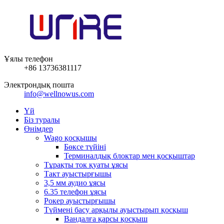
Ұялы телефон
+86 13736381117
Электрондық пошта
info@wellnowus.com
Үй
Біз туралы
Өнімдер
Wago қосқышы
Бөксе түйіні
Терминалдық блоктар мен қосқыштар
Тұрақты ток қуаты ұясы
Такт ауыстырғышы
3,5 мм аудио ұясы
6.35 телефон ұясы
Рокер ауыстырғышы
Түймені басу арқылы ауыстырып қосқыш
Вандалға қарсы қосқыш